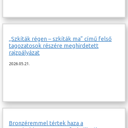
„Szkíták régen – szkíták ma” című felső
tagozatosok részére meghirdetett
rajzpályázat
2026.05.21.
Bronzéremmel tértek haza a