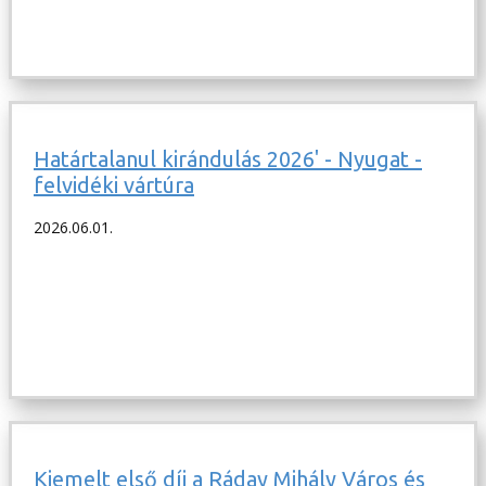
Határtalanul kirándulás 2026' - Nyugat -
felvidéki vártúra
2026.06.01.
Kiemelt első díj a Ráday Mihály Város és