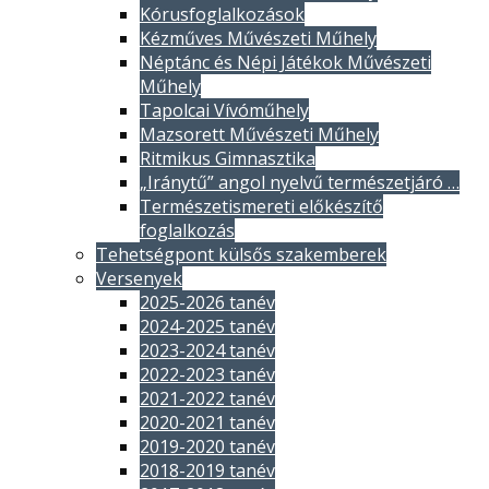
Kórusfoglalkozások
Kézműves Művészeti Műhely
Néptánc és Népi Játékok Művészeti
Műhely
Tapolcai Vívóműhely
Mazsorett Művészeti Műhely
Ritmikus Gimnasztika
„Iránytű” angol nyelvű természetjáró …
Természetismereti előkészítő
foglalkozás
Tehetségpont külsős szakemberek
Versenyek
2025-2026 tanév
2024-2025 tanév
2023-2024 tanév
2022-2023 tanév
2021-2022 tanév
2020-2021 tanév
2019-2020 tanév
2018-2019 tanév