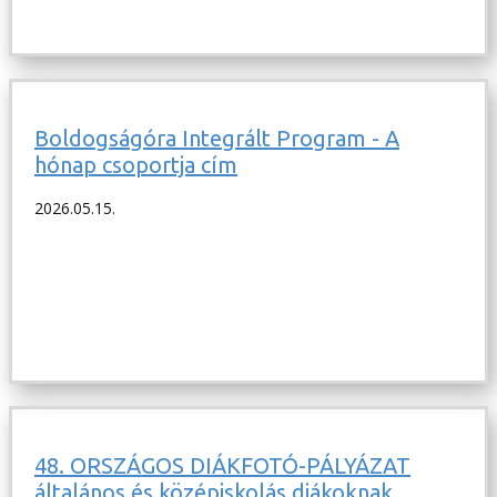
Boldogságóra Integrált Program - A
hónap csoportja cím
2026.05.15.
48. ORSZÁGOS DIÁKFOTÓ-PÁLYÁZAT
általános és középiskolás diákoknak