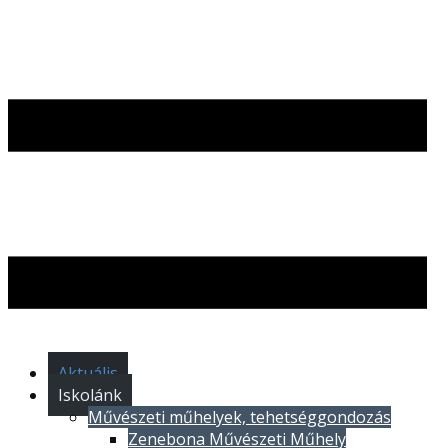
Aktuális
Iskolánk
Művészeti műhelyek, tehetséggondozás
Ze​nebona Művészeti Műhely​