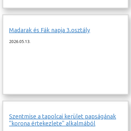
Madarak és Fák napja 3.osztály
2026.05.13.
Szentmise a tapolcai kerület papságának
"korona értekezlete" alkalmából