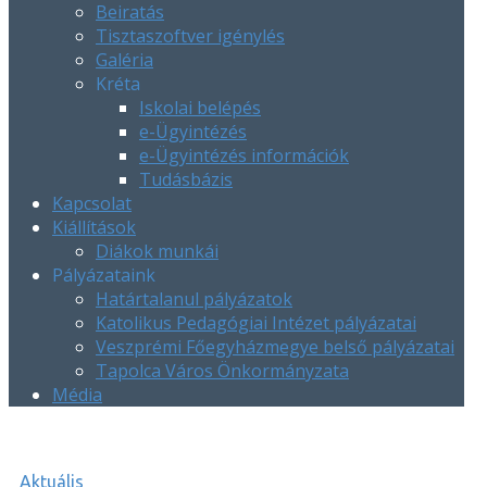
Beiratás
Tisztaszoftver igénylés
Galéria
Kréta
Iskolai belépés
e-Ügyintézés
e-Ügyintézés információk
Tudásbázis
Kapcsolat
Kiállítások
Diákok munkái
Pályázataink
Határtalanul pályázatok
Katolikus Pedagógiai Intézet pályázatai
Veszprémi Főegyházmegye belső pályázatai
Tapolca Város Önkormányzata
Média
Aktuális