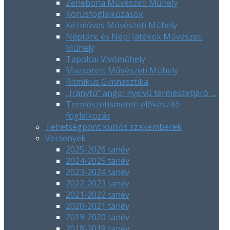
Ze​nebona Művészeti Műhely​
Kórusfoglalkozások
Kézműves Művészeti Műhely
Néptánc és Népi Játékok Művészeti
Műhely
Tapolcai Vívóműhely
Mazsorett Művészeti Műhely
Ritmikus Gimnasztika
„Iránytű” angol nyelvű természetjáró …
Természetismereti előkészítő
foglalkozás
Tehetségpont külsős szakemberek
Versenyek
2025-2026 tanév
2024-2025 tanév
2023-2024 tanév
2022-2023 tanév
2021-2022 tanév
2020-2021 tanév
2019-2020 tanév
2018-2019 tanév