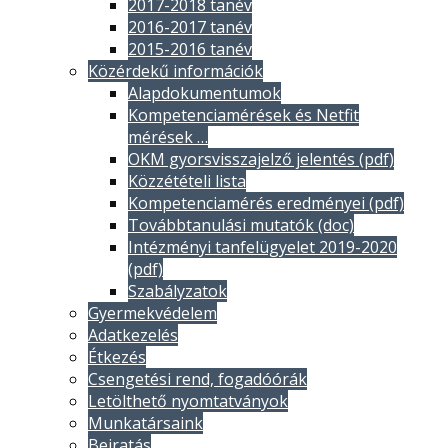
2017-2018 tanév
2016-2017 tanév
2015-2016 tanév
Közérdekű információk
Alapdokumentumok
Kompetenciamérések és Netfit
mérések …
OKM gyorsvisszajelző jelentés (pdf)
Közzétételi lista
Kompetenciamérés eredményei (pdf)
Továbbtanulási mutatók (doc)
Intézményi tanfelügyelet 2019-2020
(pdf)
Szabályzatok
Gyermekvédelem
Adatkezelés
Étkezés
Csengetési rend, fogadóórák
Letölthető nyomtatványok
Munkatársaink
Beiratás