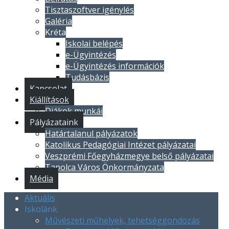
Tisztaszoftver igénylés
Galéria
Kréta
Iskolai belépés
e-Ügyintézés
e-Ügyintézés információk
Tudásbázis
Kapcsolat
Kiállítások
Diákok munkái
Pályázataink
Határtalanul pályázatok
Katolikus Pedagógiai Intézet pályázatai
Veszprémi Főegyházmegye belső pályázatai
Tapolca Város Önkormányzata
Média
Aktuális
Iskolánk
Művészeti műhelyek, tehetséggondozás