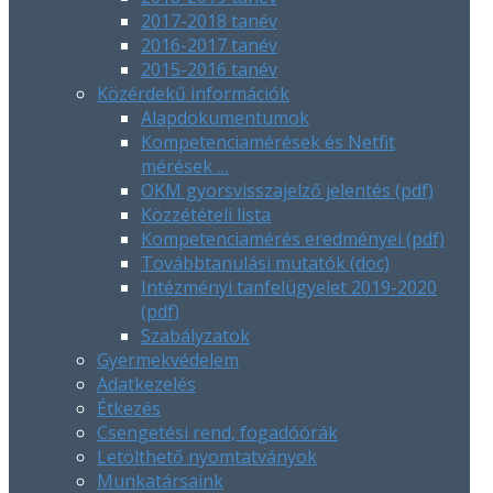
2017-2018 tanév
2016-2017 tanév
2015-2016 tanév
Közérdekű információk
Alapdokumentumok
Kompetenciamérések és Netfit
mérések …
OKM gyorsvisszajelző jelentés (pdf)
Közzétételi lista
Kompetenciamérés eredményei (pdf)
Továbbtanulási mutatók (doc)
Intézményi tanfelügyelet 2019-2020
(pdf)
Szabályzatok
Gyermekvédelem
Adatkezelés
Étkezés
Csengetési rend, fogadóórák
Letölthető nyomtatványok
Munkatársaink